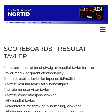
SCOREBOARDS - RESULAT-
TAVLER
Timetronics har et bredt utvalg av resultat-tavler for friidrett.
Tavler med 7-segment elektrodisplay:
6 sifrete resultat-tavler for løpende tid/måltid
3-sifrete resultat-tavler for vindhastighet
2-sifrete rundeanviser tavler
3-sifrete konsentrasjons klokker
LED resultat-tavler:
8-karakterers for tidtaking, vindmåling, klokketid
LED boards som viser tekst og resultat, flerfarget