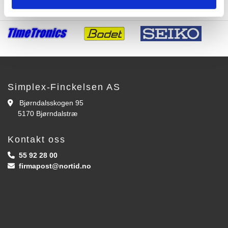
Simplex-Finckelsen AS
Bjørndalsskogen 95

5170 Bjørndalstræ
Kontakt oss
55 92 28 00

firmapost@nortid.no
