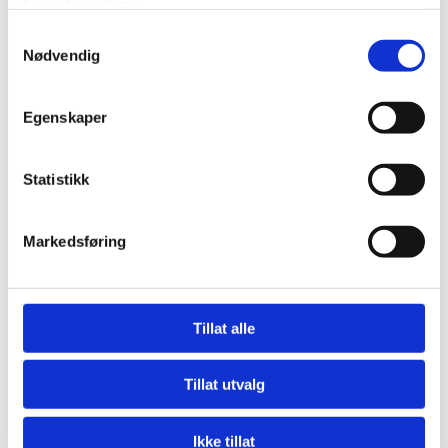
tjenestene deres.
Samtykkevalg
Nødvendig
Egenskaper
Statistikk
Markedsføring
Tillat alle
Tillat utvalg
Ikke tillat