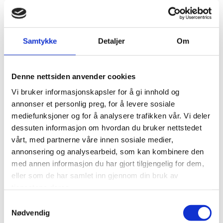
GPS systemet som går i bane rundt jorden sørger for dette.
Hvert sekund mottar GPS antennen data som inneholder tid og
dato. Dette blir dekodet og sendes videre til hoveduret.
Samtykke
Detaljer
Om
DCF og FI synkronisering
DCF og FI senderne i Tyskland og Frankrike sender hvert
Denne nettsiden anvender cookies
minutt et kodet signal (time - minutt - dag - dato) Mottakerne
fanger opp signalene og overfører disse til uret som
Vi bruker informasjonskapsler for å gi innhold og
synkroniserer tidbasen sin. Uret analyserer signalet gjennom tre
annonser et personlig preg, for å levere sosiale
minutter og aksepterer det bare dersom tre påfølgende signal er
mediefunksjoner og for å analysere trafikken vår. Vi deler
akseptable.
dessuten informasjon om hvordan du bruker nettstedet
I prinsipp kan signalene nåes i hele Europa innenfor en radius på
vårt, med partnerne våre innen sosiale medier,
ca 2000km fra senderne; i Norge teoretisk opp til Polarsirkelen.
annonsering og analysearbeid, som kan kombinere den
med annen informasjon du har gjort tilgjengelig for dem,
Type text here
eller som de har samlet inn gjennom din bruk av
Last ned PDF
tjenestene deres.
Samtykkevalg
GPS antenne
Nødvendig